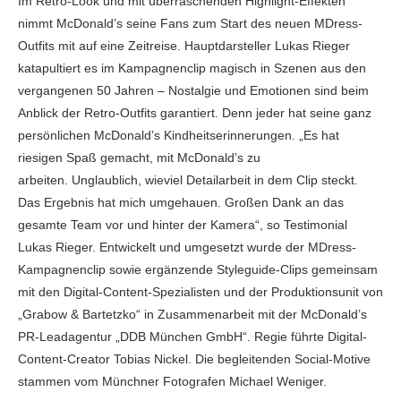
Im Retro-Look und mit überraschenden Highlight-Effekten
nimmt McDonald’s seine Fans zum Start des neuen MDress-
Outfits mit auf eine Zeitreise. Hauptdarsteller Lukas Rieger
katapultiert es im Kampagnenclip magisch in Szenen aus den
vergangenen 50 Jahren – Nostalgie und Emotionen sind beim
Anblick der Retro-Outfits garantiert. Denn jeder hat seine ganz
persönlichen McDonald’s Kindheitserinnerungen. „Es hat
riesigen Spaß gemacht, mit McDonald’s zu
arbeiten. Unglaublich, wieviel Detailarbeit in dem Clip steckt.
Das Ergebnis hat mich umgehauen. Großen Dank an das
gesamte Team vor und hinter der Kamera“, so Testimonial
Lukas Rieger. Entwickelt und umgesetzt wurde der MDress-
Kampagnenclip sowie ergänzende Styleguide-Clips gemeinsam
mit den Digital-Content-Spezialisten und der Produktionsunit von
„Grabow & Bartetzko“ in Zusammenarbeit mit der McDonald’s
PR-Leadagentur „DDB München GmbH“. Regie führte Digital-
Content-Creator Tobias Nickel. Die begleitenden Social-Motive
stammen vom Münchner Fotografen Michael Weniger.