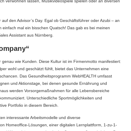
isch verwöhnen lassen, Musikvideospiele spielen oder an diversen
hr auf den Advisor’s Day. Egal ob Geschäftsführer oder Azubi – an
n einfach mal ein bisschen Quatsch! Das gab es bei meinen
Sales Assistant aus Nürnberg.
 Company“
 genau wie Kunden. Diese Kultur ist im Firmenmotto manifestiert:
er wohl und geschätzt fühlt, bietet das Unternehmen eine
tiegschancen. Das Gesundheitsprogramm WebHEALTH umfasst
gnen und Aktionstage, bei denen gesunde Ernährung und
hinaus werden Vorsorgemaßnahmen für alle Lebensbereiche
 kommuniziert. Unterschiedliche Sportmöglichkeiten und
ive Portfolio in diesem Bereich.
ten interessante Arbeitsmodelle und diverse
 von Homeoffice-Lösungen, einer digitalen Lernplattform, 1-zu-1-