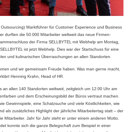
Outsourcing) Marktführer für Customer Experience und Business
er durften die 50.000 Mitarbeiter weltweit das neue Firmen-
usammenschluss der Firma SELLBYTEL mit Webhelp am Montag,
ELLBYTEL ist jetzt Webhelp. Dies war der Startschuss für eine
len und kulinarischen Überraschungen an allen Standorten.
 kommen und wir gemeinsam Freude haben. Was man gerne macht,
klärt Henning Krahn, Head of HR.
s an allen 140 Standorten weltweit, zeitgleich um 12:00 Uhr am
menfarben und dem Erscheinungsbild der Büros vertraut machen.
ie Gewinnspiele, eine Schatzsuche und viele Köstlichkeiten, wie
ls zusätzliches Highlight der jährliche Mitarbeitertag statt – der
ie Mitarbeiter. Jahr für Jahr steht er unter einem anderen Motto.
eidet konnte sich die ganze Belegschaft zum Beispiel in einer