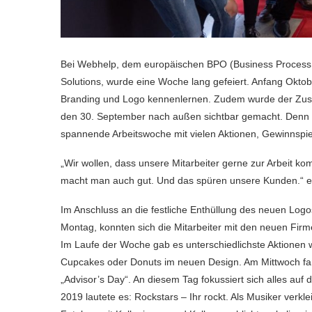
Bei Webhelp, dem europäischen BPO (Business Process 
Solutions, wurde eine Woche lang gefeiert. Anfang Oktob
Branding und Logo kennenlernen. Zudem wurde der Z
den 30. September nach außen sichtbar gemacht. Denn S
spannende Arbeitswoche mit vielen Aktionen, Gewinnspie
„Wir wollen, dass unsere Mitarbeiter gerne zur Arbeit
macht man auch gut. Und das spüren unsere Kunden.“ er
Im Anschluss an die festliche Enthüllung des neuen Logo
Montag, konnten sich die Mitarbeiter mit den neuen Fir
Im Laufe der Woche gab es unterschiedlichste Aktionen w
Cupcakes oder Donuts im neuen Design. Am Mittwoch fand a
„Advisor’s Day“. An diesem Tag fokussiert sich alles auf d
2019 lautete es: Rockstars – Ihr rockt. Als Musiker verkl