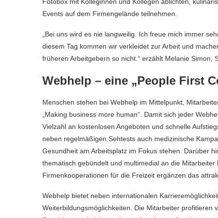
Fotobox mit Kolleginnen und Kollegen ablichten, kulinar
Events auf dem Firmengelände teilnehmen.
„Bei uns wird es nie langweilig. Ich freue mich immer se
diesem Tag kommen wir verkleidet zur Arbeit und mache
früheren Arbeitgebern so nicht.“ erzählt Melanie Simon, 
Webhelp – eine „People First
Menschen stehen bei Webhelp im Mittelpunkt, Mitarbeiter
„Making business more human“. Damit sich jeder Webhelp
Vielzahl an kostenlosen Angeboten und schnelle Aufs
neben regelmäßigen Sehtests auch medizinische Kampa
Gesundheit am Arbeitsplatz im Fokus stehen. Darüber 
thematisch gebündelt und multimedial an die Mitarbeiter
Firmenkooperationen für die Freizeit ergänzen das attrakt
Webhelp bietet neben internationalen Karrieremöglichkei
Weiterbildungsmöglichkeiten. Die Mitarbeiter profitieren