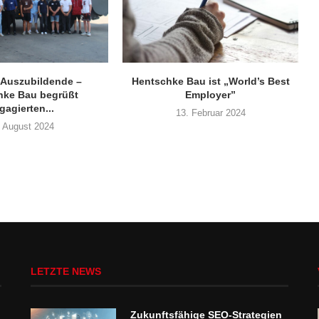
 Auszubildende –
Hentschke Bau ist „World’s Best
hke Bau begrüßt
Employer”
gagierten...
13. Februar 2024
. August 2024
LETZTE NEWS
Zukunftsfähige SEO-Strategien