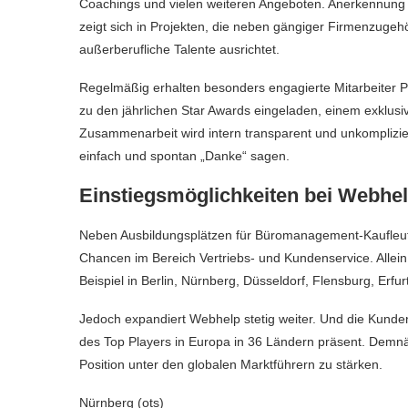
Coachings und vielen weiteren Angeboten. Anerkennung
zeigt sich in Projekten, die neben gängiger Firmenzugeh
außerberufliche Talente ausrichtet.
Regelmäßig erhalten besonders engagierte Mitarbeiter 
zu den jährlichen Star Awards eingeladen, einem exklusi
Zusammenarbeit wird intern transparent und unkomplizier
einfach und spontan „Danke“ sagen.
Einstiegsmöglichkeiten bei Webhe
Neben Ausbildungsplätzen für Büromanagement-Kaufleute
Chancen im Bereich Vertriebs- und Kundenservice. Allein
Beispiel in Berlin, Nürnberg, Düsseldorf, Flensburg, Erfur
Jedoch expandiert Webhelp stetig weiter. Und die Kunden 
des Top Players in Europa in 36 Ländern präsent. Demnä
Position unter den globalen Marktführern zu stärken.
Nürnberg (ots)