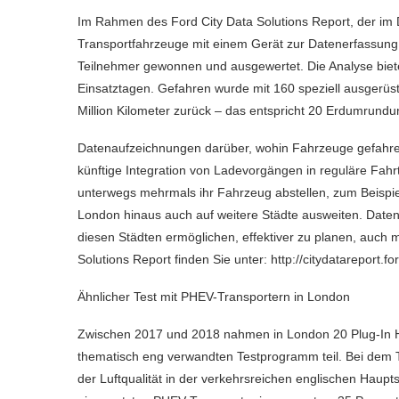
Im Rahmen des Ford City Data Solutions Report, der im 
Transportfahrzeuge mit einem Gerät zur Datenerfassun
Teilnehmer gewonnen und ausgewertet. Die Analyse biet
Einsatztagen. Gefahren wurde mit 160 speziell ausgerüst
Million Kilometer zurück – das entspricht 20 Erdumrundun
Datenaufzeichnungen darüber, wohin Fahrzeuge gefahren
künftige Integration von Ladevorgängen in reguläre Fah
unterwegs mehrmals ihr Fahrzeug abstellen, zum Beispiel
London hinaus auch auf weitere Städte ausweiten. Daten
diesen Städten ermöglichen, effektiver zu planen, auch mi
Solutions Report finden Sie unter: http://citydatareport.f
Ähnlicher Test mit PHEV-Transportern in London
Zwischen 2017 und 2018 nahmen in London 20 Plug-In H
thematisch eng verwandten Testprogramm teil. Bei dem T
der Luftqualität in der verkehrsreichen englischen Haup