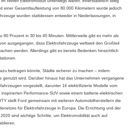
im reinen Elektromodus unterwegs waren, innerstädtisch stieg
t einer Gesamtlaufleistung von 80.000 Kilometern wurde jedoch
hrzeuge wurden stattdessen entweder in Niederlassungen, in
u 80 Prozent in 30 bis 40 Minuten. Mittlerweile gibt es mehr als
davon ausgegangen, dass Elektrofahrzeuge weltweit den Großteil
machen werden. Allerdings gibt es bereits Bedenken hinsichtlich
tationen.
dazu beitragen könnte, Städte sicherer zu machen – indem
lle genutzt wird. Darüber hinaus hat das Unternehmen vergangene
hrzeugen vorgestellt, darunter 16 elektrifizierte Modelle vom
 inspirierten Performance-SUV sowie einem batterie-elektrischen
TY stellt Ford gemeinsam mit weiteren Automobilherstellern die
denetzes für Elektrofahrzeuge in Europa. Die Errichtung und der
2020 sind wichtige Schritte, um Elektromobilität auch auf
blieren.