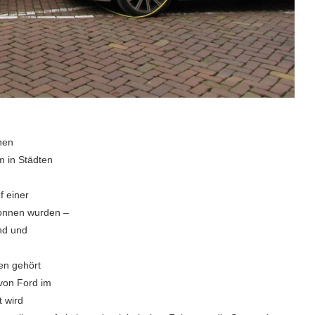
onen
m in Städten
f einer
wonnen wurden –
and und
en gehört
 von Ford im
t wird