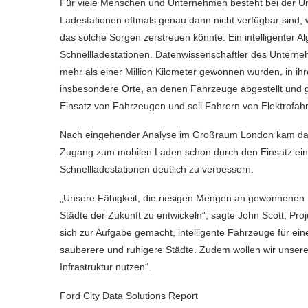
Für viele Menschen und Unternehmen besteht bei der Ums
Ladestationen oftmals genau dann nicht verfügbar sind, 
das solche Sorgen zerstreuen könnte: Ein intelligenter Alg
Schnellladestationen. Datenwissenschaftler des Unterne
mehr als einer Million Kilometer gewonnen wurden, in ih
insbesondere Orte, an denen Fahrzeuge abgestellt und ge
Einsatz von Fahrzeugen und soll Fahrern von Elektrofahrz
Nach eingehender Analyse im Großraum London kam das 
Zugang zum mobilen Laden schon durch den Einsatz einer r
Schnellladestationen deutlich zu verbessern.
„Unsere Fähigkeit, die riesigen Mengen an gewonnenen 
Städte der Zukunft zu entwickeln“, sagte John Scott, Proje
sich zur Aufgabe gemacht, intelligente Fahrzeuge für eine 
sauberere und ruhigere Städte. Zudem wollen wir unsere D
Infrastruktur nutzen“.
Ford City Data Solutions Report