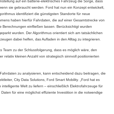
tellung auf ein batterie-elektrisches Fahrzeug die Sorge, dass
wenn sie gebraucht werden. Ford hat nun ein Konzept entwickelt,
orithmus identifiziert die günstigsten Standorte für neue
hmens haben hierfür Fahrdaten, die auf einer Gesamtstrecke von
re Berechnungen einfließen lassen. Berücksichtigt wurden
parkt wurden. Der Algorithmus orientiert sich am tatsächlichen
eugen dabei helfen, das Aufladen in den Alltag zu integrieren.
Team zu der Schlussfolgerung, dass es möglich wäre, den
elativ kleinen Anzahl von strategisch sinnvoll positionierten
Fahrdaten zu analysieren, kann entscheidend dazu beitragen, die
ktleiter, City Data Solutions, Ford Smart Mobility. „Ford hat es
intelligente Welt zu liefern – einschließlich Elektrofahrzeuge für
aten für eine möglichst effiziente Investition in die notwendige