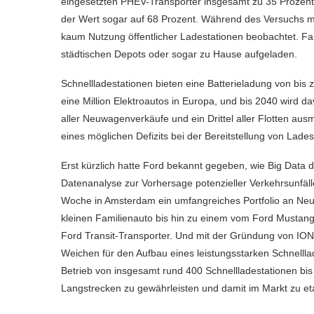
eingesetzten PHEV-Transporter insgesamt zu 35 Prozent 
der Wert sogar auf 68 Prozent. Während des Versuchs mi
kaum Nutzung öffentlicher Ladestationen beobachtet. Fa
städtischen Depots oder sogar zu Hause aufgeladen.
Schnellladestationen bieten eine Batterieladung von bis z
eine Million Elektroautos in Europa, und bis 2040 wird 
aller Neuwagenverkäufe und ein Drittel aller Flotten aus
eines möglichen Defizits bei der Bereitstellung von Lades
Erst kürzlich hatte Ford bekannt gegeben, wie Big Data 
Datenanalyse zur Vorhersage potenzieller Verkehrsunfä
Woche in Amsterdam ein umfangreiches Portfolio an Neufa
kleinen Familienauto bis hin zu einem vom Ford Mustang
Ford Transit-Transporter. Und mit der Gründung von IONI
Weichen für den Aufbau eines leistungsstarken Schnellla
Betrieb von insgesamt rund 400 Schnellladestationen bis 
Langstrecken zu gewährleisten und damit im Markt zu eta