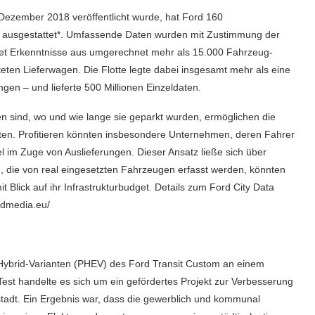
Dezember 2018 veröffentlicht wurde, hat Ford 160
g ausgestattet*. Umfassende Daten wurden mit Zustimmung der
et Erkenntnisse aus umgerechnet mehr als 15.000 Fahrzeug-
eten Lieferwagen. Die Flotte legte dabei insgesamt mehr als eine
gen – und lieferte 500 Millionen Einzeldaten.
 sind, wo und wie lange sie geparkt wurden, ermöglichen die
rten. Profitieren könnten insbesondere Unternehmen, deren Fahrer
 im Zuge von Auslieferungen. Dieser Ansatz ließe sich über
, die von real eingesetzten Fahrzeugen erfasst werden, könnten
t Blick auf ihr Infrastrukturbudget. Details zum Ford City Data
ordmedia.eu/
ybrid-Varianten (PHEV) des Ford Transit Custom an einem
est handelte es sich um ein gefördertes Projekt zur Verbesserung
tstadt. Ein Ergebnis war, dass die gewerblich und kommunal