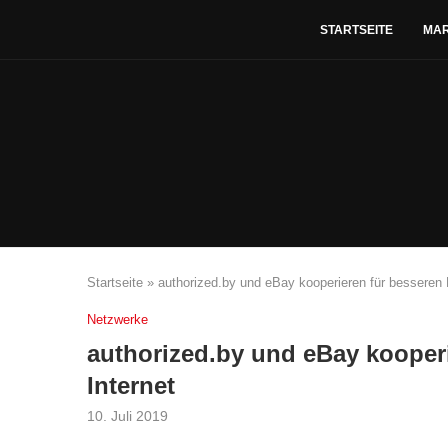
STARTSEITE
MA
Startseite
»
authorized.by und eBay kooperieren für besseren
Netzwerke
authorized.by und eBay kooper
Internet
10. Juli 2019