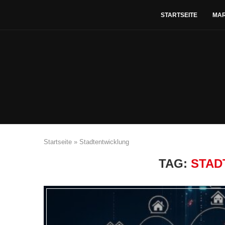
STARTSEITE
MA
Startseite
»
Stadtentwicklung
TAG:
STAD