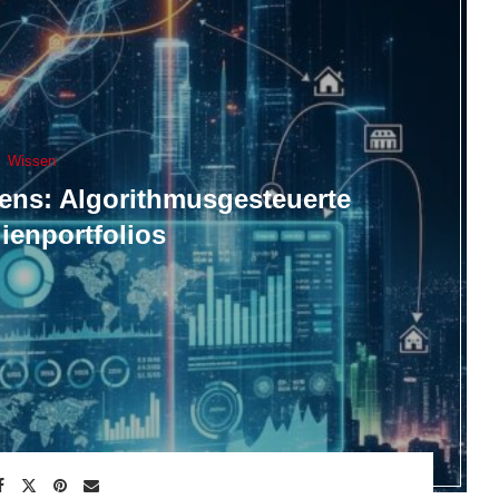
Wissen
ens: Algorithmusgesteuerte
ienportfolios