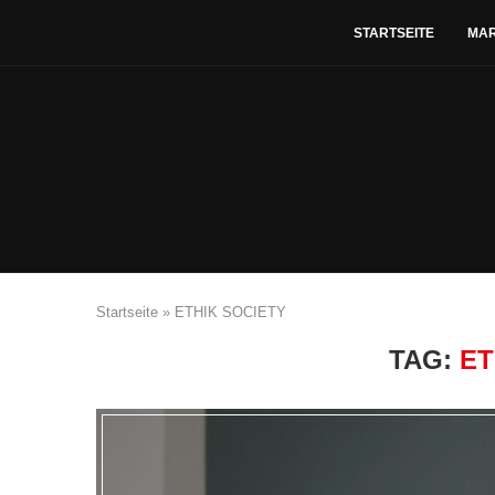
STARTSEITE
MA
Startseite
»
ETHIK SOCIETY
TAG:
ET