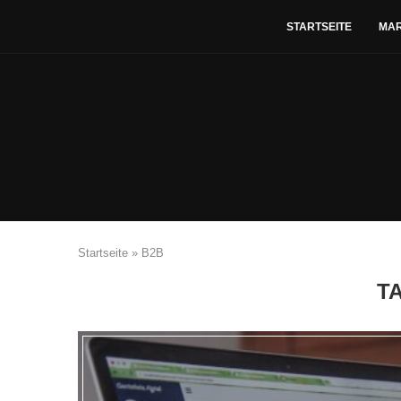
STARTSEITE
MA
Startseite
»
B2B
T