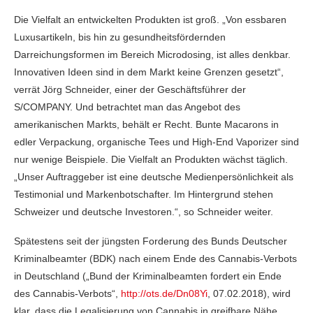
Die Vielfalt an entwickelten Produkten ist groß. „Von essbaren
Luxusartikeln, bis hin zu gesundheitsfördernden
Darreichungsformen im Bereich Microdosing, ist alles denkbar.
Innovativen Ideen sind in dem Markt keine Grenzen gesetzt“,
verrät Jörg Schneider, einer der Geschäftsführer der
S/COMPANY. Und betrachtet man das Angebot des
amerikanischen Markts, behält er Recht. Bunte Macarons in
edler Verpackung, organische Tees und High-End Vaporizer sind
nur wenige Beispiele. Die Vielfalt an Produkten wächst täglich.
„Unser Auftraggeber ist eine deutsche Medienpersönlichkeit als
Testimonial und Markenbotschafter. Im Hintergrund stehen
Schweizer und deutsche Investoren.“, so Schneider weiter.
Spätestens seit der jüngsten Forderung des Bunds Deutscher
Kriminalbeamter (BDK) nach einem Ende des Cannabis-Verbots
in Deutschland („Bund der Kriminalbeamten fordert ein Ende
des Cannabis-Verbots“,
http://ots.de/Dn08Yi
, 07.02.2018), wird
klar, dass die Legalisierung von Cannabis in greifbare Nähe